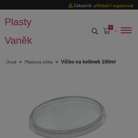
Zákazník:
přihlásit
/
registrovat
Plasty
0
Vaněk
»
»
Víčko na kelímek 100ml
Úvod
Plastová víčka